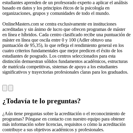
estudiantes aprenden de un profesorado experto a aplicar el análisis
a
basado en datos y los principios éticos de la psicología en
e
organizaciones, grupos y comunidades de todo el mundo.
F
OnlineMasters.com se centra exclusivamente en instituciones
e
acreditadas y sin ánimo de lucro que ofrecen programas de máster
p
en línea e híbridos. Cada centro clasificado recibe una puntuación de
U
máster en línea que oscila entre 0 y 100 (Adler obtuvo una
C
puntuación de 95,35), lo que refleja el rendimiento general en los
e
cuatro criterios fundamentales que mejor predicen el éxito de los
L
estudiantes de posgrado. Los centros seleccionados para esta
i
distinción demuestran sólidos fundamentos académicos, estructuras
d
de matrícula competitivas, sistemas de apoyo a los estudiantes
p
significativos y trayectorias profesionales claras para los graduados.
c
s
¿Todavía te lo preguntas?
¿Aún tiene preguntas sobre la acreditación o el reconocimiento de
programas? Póngase en contacto con nuestro equipo para obtener
más información sobre licencias, requisitos o cómo la acreditación
contribuye a sus objetivos académicos y profesionales.