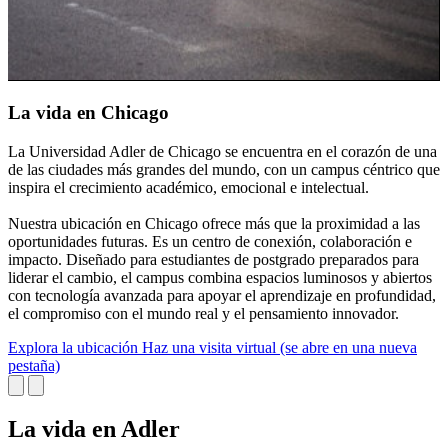
La vida en Chicago
La Universidad Adler de Chicago se encuentra en el corazón de una
L
de las ciudades más grandes del mundo, con un campus céntrico que
u
inspira el crecimiento académico, emocional e intelectual.
A
Nuestra ubicación en Chicago ofrece más que la proximidad a las
N
oportunidades futuras. Es un centro de conexión, colaboración e
p
impacto. Diseñado para estudiantes de postgrado preparados para
l
liderar el cambio, el campus combina espacios luminosos y abiertos
a
con tecnología avanzada para apoyar el aprendizaje en profundidad,
e
el compromiso con el mundo real y el pensamiento innovador.
s
Explora la ubicación
Haz una visita virtual
(se abre en una nueva
E
pestaña)
p
La vida en Adler