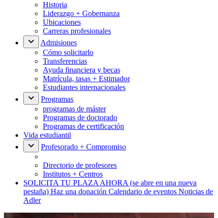
Historia
Liderazgo + Gobernanza
Ubicaciones
Carreras profesionales
Admisiones
Cómo solicitarlo
Transferencias
Ayuda financiera y becas
Matrícula, tasas + Estimador
Estudiantes internacionales
Programas
programas de máster
Programas de doctorado
Programas de certificación
Vida estudiantil
Profesorado + Compromiso
Directorio de profesores
Institutos + Centros
SOLICITA TU PLAZA AHORA
(se abre en una nueva
pestaña)
Haz una donación
Calendario de eventos
Noticias de
Adler