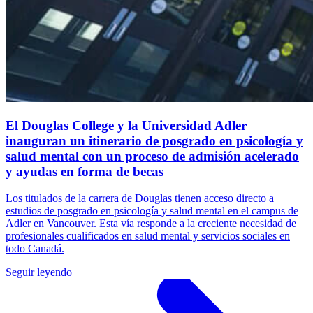
El Douglas College y la Universidad Adler
inauguran un itinerario de posgrado en psicología y
salud mental con un proceso de admisión acelerado
y ayudas en forma de becas
Los titulados de la carrera de Douglas tienen acceso directo a
estudios de posgrado en psicología y salud mental en el campus de
Adler en Vancouver. Esta vía responde a la creciente necesidad de
profesionales cualificados en salud mental y servicios sociales en
todo Canadá.
Seguir leyendo