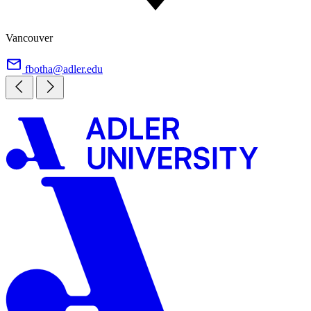
Vancouver
fbotha@adler.edu