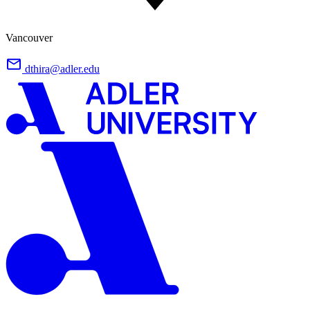
Vancouver
dthira@adler.edu