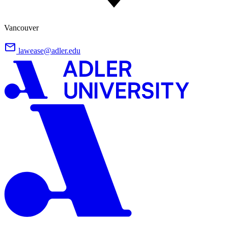
Vancouver
lawease@adler.edu