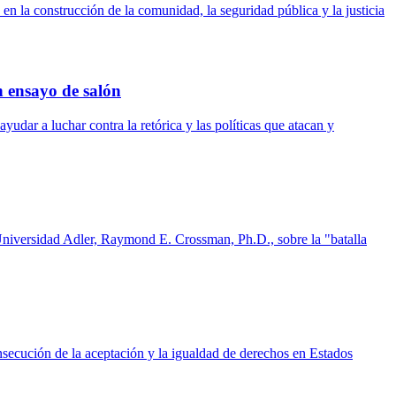
 la construcción de la comunidad, la seguridad pública y la justicia
n ensayo de salón
udar a luchar contra la retórica y las políticas que atacan y
a Universidad Adler, Raymond E. Crossman, Ph.D., sobre la "batalla
ecución de la aceptación y la igualdad de derechos en Estados