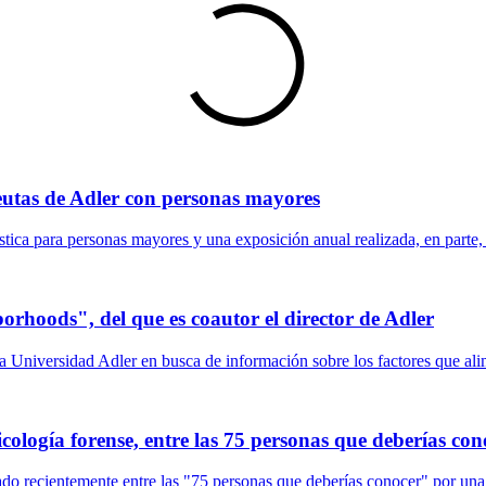
peutas de Adler con personas mayores
tica para personas mayores y una exposición anual realizada, en parte,
rhoods", del que es coautor el director de Adler
a Universidad Adler en busca de información sobre los factores que ali
cología forense, entre las 75 personas que deberías con
o recientemente entre las "75 personas que deberías conocer" por una 