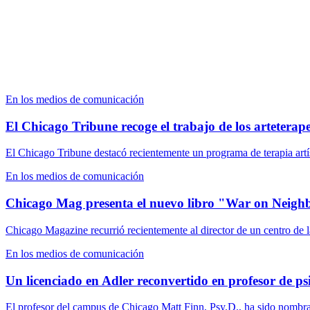
En los medios de comunicación
El Chicago Tribune recoge el trabajo de los artetera
El Chicago Tribune destacó recientemente un programa de terapia artís
En los medios de comunicación
Chicago Mag presenta el nuevo libro "War on Neighbo
Chicago Magazine recurrió recientemente al director de un centro de l
En los medios de comunicación
Un licenciado en Adler reconvertido en profesor de psi
El profesor del campus de Chicago Matt Finn, Psy.D., ha sido nombrad