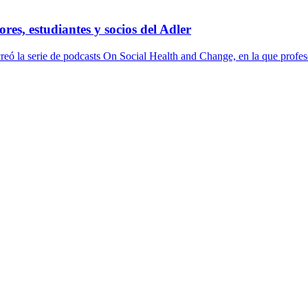
es, estudiantes y socios del Adler
 la serie de podcasts On Social Health and Change, en la que profesore