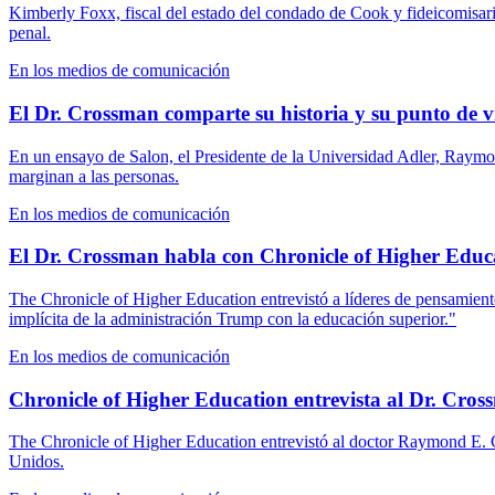
Kimberly Foxx, fiscal del estado del condado de Cook y fideicomisari
penal.
En los medios de comunicación
El Dr. Crossman comparte su historia y su punto de vis
En un ensayo de Salon, el Presidente de la Universidad Adler, Raymond
marginan a las personas.
En los medios de comunicación
El Dr. Crossman habla con Chronicle of Higher Educat
The Chronicle of Higher Education entrevistó a líderes de pensamiento
implícita de la administración Trump con la educación superior."
En los medios de comunicación
Chronicle of Higher Education entrevista al Dr. Cro
The Chronicle of Higher Education entrevistó al doctor Raymond E. 
Unidos.