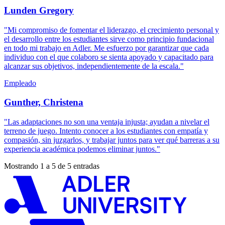
Lunden Gregory
"Mi compromiso de fomentar el liderazgo, el crecimiento personal y
el desarrollo entre los estudiantes sirve como principio fundacional
en todo mi trabajo en Adler. Me esfuerzo por garantizar que cada
individuo con el que colaboro se sienta apoyado y capacitado para
alcanzar sus objetivos, independientemente de la escala."
Empleado
Gunther, Christena
"Las adaptaciones no son una ventaja injusta; ayudan a nivelar el
terreno de juego. Intento conocer a los estudiantes con empatía y
compasión, sin juzgarlos, y trabajar juntos para ver qué barreras a su
experiencia académica podemos eliminar juntos."
Mostrando 1 a 5 de 5 entradas