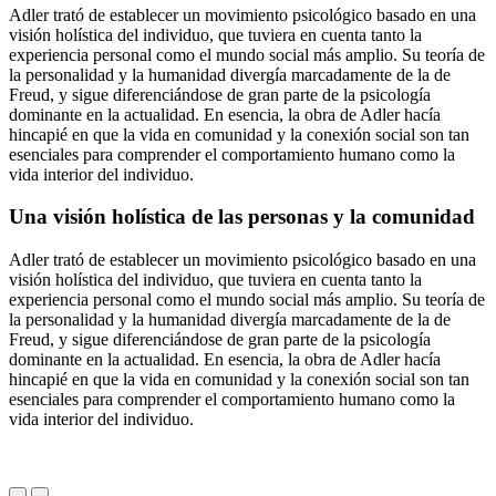
Adler trató de establecer un movimiento psicológico basado en una
A
visión holística del individuo, que tuviera en cuenta tanto la
s
experiencia personal como el mundo social más amplio. Su teoría de
i
la personalidad y la humanidad divergía marcadamente de la de
l
Freud, y sigue diferenciándose de gran parte de la psicología
c
dominante en la actualidad. En esencia, la obra de Adler hacía
p
hincapié en que la vida en comunidad y la conexión social son tan
o
esenciales para comprender el comportamiento humano como la
s
vida interior del individuo.
y
c
Una visión holística de las personas y la comunidad
Adler trató de establecer un movimiento psicológico basado en una
visión holística del individuo, que tuviera en cuenta tanto la
A
experiencia personal como el mundo social más amplio. Su teoría de
s
la personalidad y la humanidad divergía marcadamente de la de
i
Freud, y sigue diferenciándose de gran parte de la psicología
l
dominante en la actualidad. En esencia, la obra de Adler hacía
c
hincapié en que la vida en comunidad y la conexión social son tan
p
esenciales para comprender el comportamiento humano como la
o
vida interior del individuo.
s
y
c