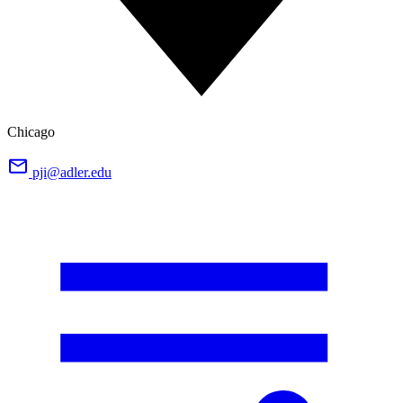
Chicago
pji@adler.edu