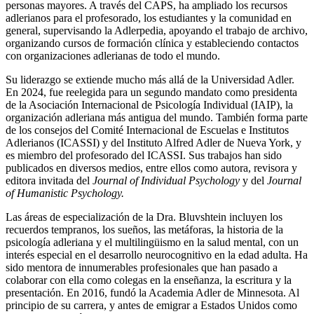
personas mayores. A través del CAPS, ha ampliado los recursos
adlerianos para el profesorado, los estudiantes y la comunidad en
general, supervisando la Adlerpedia, apoyando el trabajo de archivo,
organizando cursos de formación clínica y estableciendo contactos
con organizaciones adlerianas de todo el mundo.
Su liderazgo se extiende mucho más allá de la Universidad Adler.
En 2024, fue reelegida para un segundo mandato como presidenta
de la Asociación Internacional de Psicología Individual (IAIP), la
organización adleriana más antigua del mundo. También forma parte
de los consejos del Comité Internacional de Escuelas e Institutos
Adlerianos (ICASSI) y del Instituto Alfred Adler de Nueva York, y
es miembro del profesorado del ICASSI. Sus trabajos han sido
publicados en diversos medios, entre ellos como autora, revisora y
editora invitada del
Journal of Individual Psychology
y del
Journal
of Humanistic Psychology.
Las áreas de especialización de la Dra. Bluvshtein incluyen los
recuerdos tempranos, los sueños, las metáforas, la historia de la
psicología adleriana y el multilingüismo en la salud mental, con un
interés especial en el desarrollo neurocognitivo en la edad adulta. Ha
sido mentora de innumerables profesionales que han pasado a
colaborar con ella como colegas en la enseñanza, la escritura y la
presentación. En 2016, fundó la Academia Adler de Minnesota. Al
principio de su carrera, y antes de emigrar a Estados Unidos como