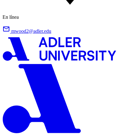
En línea
mwood2@adler.edu