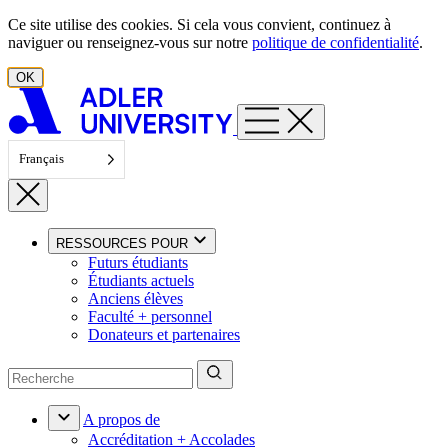
Aller au contenu
Ce site utilise des cookies. Si cela vous convient, continuez à
naviguer ou renseignez-vous sur notre
politique de confidentialité
.
OK
Français
RESSOURCES POUR
Futurs étudiants
Étudiants actuels
Anciens élèves
Faculté + personnel
Donateurs et partenaires
A propos de
Accréditation + Accolades