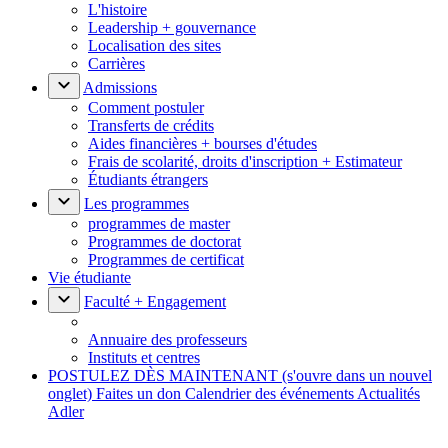
L'histoire
Leadership + gouvernance
Localisation des sites
Carrières
Admissions
Comment postuler
Transferts de crédits
Aides financières + bourses d'études
Frais de scolarité, droits d'inscription + Estimateur
Étudiants étrangers
Les programmes
programmes de master
Programmes de doctorat
Programmes de certificat
Vie étudiante
Faculté + Engagement
Annuaire des professeurs
Instituts et centres
POSTULEZ DÈS MAINTENANT
(s'ouvre dans un nouvel
onglet)
Faites un don
Calendrier des événements
Actualités
Adler