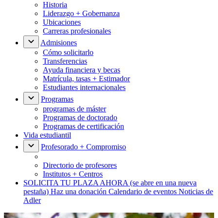
Historia
Liderazgo + Gobernanza
Ubicaciones
Carreras profesionales
Admisiones
Cómo solicitarlo
Transferencias
Ayuda financiera y becas
Matrícula, tasas + Estimador
Estudiantes internacionales
Programas
programas de máster
Programas de doctorado
Programas de certificación
Vida estudiantil
Profesorado + Compromiso
Directorio de profesores
Institutos + Centros
SOLICITA TU PLAZA AHORA
(se abre en una nueva
pestaña)
Haz una donación
Calendario de eventos
Noticias de
Adler