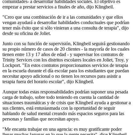
comunidades- a desarrollar habilidades sociales. El objetivo es
empezar a prestar servicios a finales de año, dijo Klingbeil.
"Creo que una combinación de ir a las comunidades y que ellos
vengan ayudará a desarrollar habilidades conductuales que podrían
tener más éxito que si sólo vinieran a una consulta de terapia", dijo
desde su oficina de Joliet.
Junto con su función de supervisión, Klingbeil seguirá gestionando
su propio número de casos de 20 clientes - la mayoría de los cuales
tienen entre 13 y 17 años de edad - y supervisar los contratos de
Trinity Services con los distritos escolares locales en Joliet, Troy, y
Lockport. "En estos contratos proporcionamos servicios de terapia
en la escuela durante el día escolar para los estudiantes que puedan
necesitar apoyo adicional o no tienen los recursos para asistir a
terapia fuera del horario escolar", dijo Klingbeil.
Aunque todas estas responsabilidades podrían suponer una pesada
carga de trabajo, sobre todo teniendo en cuenta la cantidad de
situaciones traumáticas y de crisis que Klingbeil ayuda a gestionar a
sus clientes, está entusiasmada con la oportunidad de seguir
hablando de salud mental creando más espacios seguros para las
personas y familias que necesitan apoyo.
"Me encanta trabajar en una agencia: es muy gratificante poder
llenar muchas lagunas en lo que la gente necesita", dice Klingbeil.