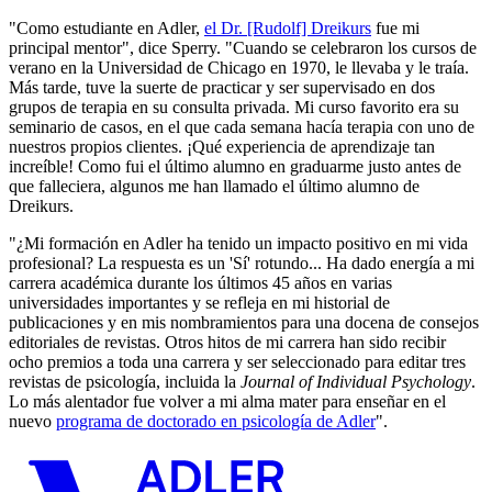
"Como estudiante en Adler,
el Dr. [Rudolf] Dreikurs
fue mi
principal mentor", dice Sperry. "Cuando se celebraron los cursos de
verano en la Universidad de Chicago en 1970, le llevaba y le traía.
Más tarde, tuve la suerte de practicar y ser supervisado en dos
grupos de terapia en su consulta privada. Mi curso favorito era su
seminario de casos, en el que cada semana hacía terapia con uno de
nuestros propios clientes. ¡Qué experiencia de aprendizaje tan
increíble! Como fui el último alumno en graduarme justo antes de
que falleciera, algunos me han llamado el último alumno de
Dreikurs.
"¿Mi formación en Adler ha tenido un impacto positivo en mi vida
profesional? La respuesta es un 'Sí' rotundo... Ha dado energía a mi
carrera académica durante los últimos 45 años en varias
universidades importantes y se refleja en mi historial de
publicaciones y en mis nombramientos para una docena de consejos
editoriales de revistas. Otros hitos de mi carrera han sido recibir
ocho premios a toda una carrera y ser seleccionado para editar tres
revistas de psicología, incluida la
Journal of Individual Psychology
.
Lo más alentador fue volver a mi alma mater para enseñar en el
nuevo
programa de doctorado en psicología de Adler
".