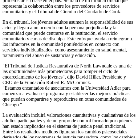
primeros de su clase en el país. Se trata de un tribunal oficial que
representa la colaboración entre los proveedores de servicios
comunitarios y el Tribunal de Circuito del Condado de Cook.
En el tribunal, los jóvenes adultos asumen la responsabilidad de sus
actos y llegan a un acuerdo con la persona perjudicada y la
comunidad que puede centrarse en la restitución, el servicio
comunitario y cartas de disculpa. Este enfoque ayuda a reintegrar a
los infractores en la comunidad poniéndolos en contacto con
servicios individualizados, como asesoramiento en salud mental,
tratamiento del abuso de sustancias y educación.
"El Tribunal de Justicia Restaurativa de North Lawndale es una de
las oportunidades más prometedoras para romper el ciclo de
encarcelamiento de los jóvenes", dijo David Hiller, Presidente y
CEO de la Fundación Robert R. McCormick.
"Estamos encantados de asociarnos con la Universidad Adler para
comenzar a evaluar el programa y establecer las mejores prácticas
que puedan compartirse y reproducirse en otras comunidades de
Chicago."
La evaluación incluirá valoraciones cuantitativas y cualitativas de los
adultos participantes y de un grupo de control formado por quienes
han estado implicados en el sistema de justicia penal tradicional.
Entre los resultados medidos figurarán los cambios psicosociales
derivados de los programas de justicia reparadora, como los cambios