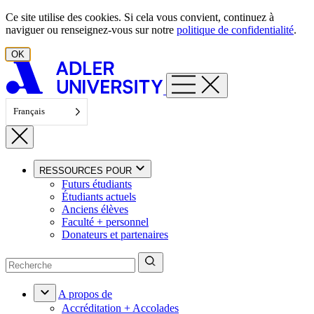
Aller au contenu
Ce site utilise des cookies. Si cela vous convient, continuez à
naviguer ou renseignez-vous sur notre
politique de confidentialité
.
OK
Français
RESSOURCES POUR
Futurs étudiants
Étudiants actuels
Anciens élèves
Faculté + personnel
Donateurs et partenaires
A propos de
Accréditation + Accolades