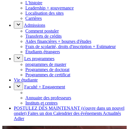
L'histoire
Leadership + gouvernance
Localisation des sites
Carrières
Admissions
Comment postuler
Transferts de crédits
Aides financières + bourses d'études
Frais de scolarité, droits d'inscription + Estimateur
Étudiants étrangers
Les programmes
programmes de master
Programmes de doctorat
Programmes de certificat
Vie étudiante
Faculté + Engagement
Annuaire des professeurs
Instituts et centres
POSTULEZ DÈS MAINTENANT
(s'ouvre dans un nouvel
onglet)
Faites un don
Calendrier des événements
Actualités
Adler