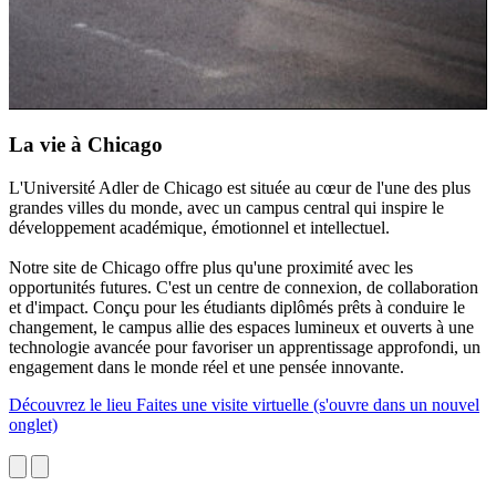
La vie à Chicago
L'Université Adler de Chicago est située au cœur de l'une des plus
L
grandes villes du monde, avec un campus central qui inspire le
s
développement académique, émotionnel et intellectuel.
é
l
Notre site de Chicago offre plus qu'une proximité avec les
opportunités futures. C'est un centre de connexion, de collaboration
N
et d'impact. Conçu pour les étudiants diplômés prêts à conduire le
d
changement, le campus allie des espaces lumineux et ouverts à une
é
technologie avancée pour favoriser un apprentissage approfondi, un
c
engagement dans le monde réel et une pensée innovante.
d
a
Découvrez le lieu
Faites une visite virtuelle
(s'ouvre dans un nouvel
onglet)
D
o