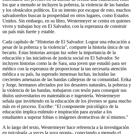
los que a menudo se incluyen la pobreza, la violencia de las bandas
y los obstáculos políticos. En su intento por escapar de esto, muchos
salvadoreños buscan la prosperidad en otros lugares, como Estados
Unidos. Sin embargo, en su libro, Westermeyer se centra en quienes
viven y trabajan hoy en El Salvador, con la esperanza de construir
un país más fuerte y estable.
Cada capítulo de "Historias de El Salvador: Lograr una educación a
pesar de la pobreza y la violencia", comparte la historia única de un
becario. Estas historias arrojan luz sobre la importancia de la
educación y las iniciativas de justicia social en El Salvador. Se
incluyen historias como la de Sara, una joven que estudió para ser
médico con la esperanza de proporcionar la tan necesaria atención
médica a su país, ha superado inmensas luchas, incluidas las
crecientes amenazas de las bandas callejeras de su comunidad. Erika
y Jorge, hermanos afectados por los desastres naturales, la pobreza y
la violencia de las bandas, trabajaron con tesón para conseguir sus
títulos universitarios en matemáticas e ingeniería. Westermeyer
señala que invirtiendo en la educación de los jóvenes se gana mucho
más en el proceso. Escribe: "El componente psicológico de la
educación implica estímulo e inspiración para ayudar a los
estudiantes a superar fobias o imágenes destructivas de sí mismos."
A lo largo del texto, Westermeyer hace referencia a la investigación
en psicología -a veces la suya propia-, conectando a menudo el