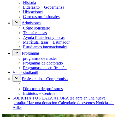
Historia
Liderazgo + Gobernanza
Ubicaciones
Carreras profesionales
Admisiones
Cómo solicitarlo
Transferencias
Ayuda financiera y becas
Matrícula, tasas + Estimador
Estudiantes internacionales
Programas
programas de máster
Programas de doctorado
Programas de certificación
Vida estudiantil
Profesorado + Compromiso
Directorio de profesores
Institutos + Centros
SOLICITA TU PLAZA AHORA
(se abre en una nueva
pestaña)
Haz una donación
Calendario de eventos
Noticias de
Adler