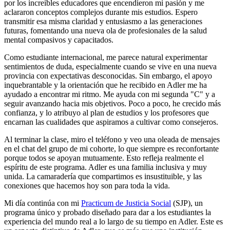
por los increíbles educadores que encendieron mi pasión y me
aclararon conceptos complejos durante mis estudios. Espero
transmitir esa misma claridad y entusiasmo a las generaciones
futuras, fomentando una nueva ola de profesionales de la salud
mental compasivos y capacitados.
Como estudiante internacional, me parece natural experimentar
sentimientos de duda, especialmente cuando se vive en una nueva
provincia con expectativas desconocidas. Sin embargo, el apoyo
inquebrantable y la orientación que he recibido en Adler me ha
ayudado a encontrar mi ritmo. Me ayuda con mi segunda "C" y a
seguir avanzando hacia mis objetivos. Poco a poco, he crecido más
confianza, y lo atribuyo al plan de estudios y los profesores que
encarnan las cualidades que aspiramos a cultivar como consejeros.
Al terminar la clase, miro el teléfono y veo una oleada de mensajes
en el chat del grupo de mi cohorte, lo que siempre es reconfortante
porque todos se apoyan mutuamente. Esto refleja realmente el
espíritu de este programa. Adler es una familia inclusiva y muy
unida. La camaradería que compartimos es insustituible, y las
conexiones que hacemos hoy son para toda la vida.
Mi día continúa con mi
Practicum de Justicia Social
(SJP), un
programa único y probado diseñado para dar a los estudiantes la
experiencia del mundo real a lo largo de su tiempo en Adler. Este es