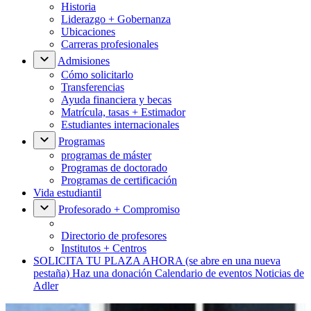
Historia
Liderazgo + Gobernanza
Ubicaciones
Carreras profesionales
Admisiones
Cómo solicitarlo
Transferencias
Ayuda financiera y becas
Matrícula, tasas + Estimador
Estudiantes internacionales
Programas
programas de máster
Programas de doctorado
Programas de certificación
Vida estudiantil
Profesorado + Compromiso
Directorio de profesores
Institutos + Centros
SOLICITA TU PLAZA AHORA
(se abre en una nueva
pestaña)
Haz una donación
Calendario de eventos
Noticias de
Adler