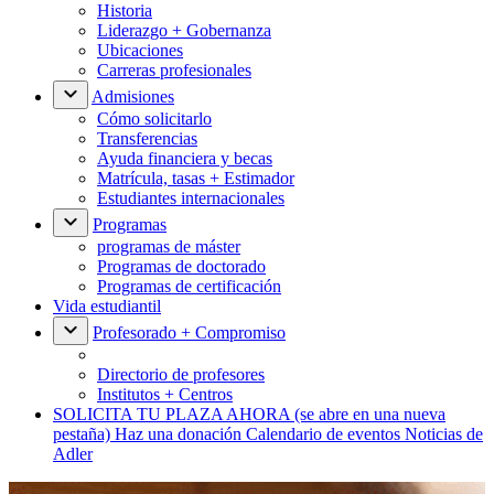
Historia
Liderazgo + Gobernanza
Ubicaciones
Carreras profesionales
Admisiones
Cómo solicitarlo
Transferencias
Ayuda financiera y becas
Matrícula, tasas + Estimador
Estudiantes internacionales
Programas
programas de máster
Programas de doctorado
Programas de certificación
Vida estudiantil
Profesorado + Compromiso
Directorio de profesores
Institutos + Centros
SOLICITA TU PLAZA AHORA
(se abre en una nueva
pestaña)
Haz una donación
Calendario de eventos
Noticias de
Adler