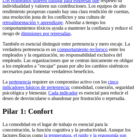
Los empleados quieren trabajar para empresas que
respeten su
individualidad y valoren sus contribuciones. Los equipos de alto
rendimiento prosperan cuando hay una clara rendición de cuentas,
una resolución justa de los conflictos y una cultura de
retroalimentación y aprendizaje
. Abordar a tiempo los
comportamientos tóxicos ayuda a mantener la confianza y reduce el
riesgo de
dimisiones por represalias
.
También es esencial distinguir entre pertenencia y mero encaje. La
verdadera pertenencia es un
comportamiento recíproco
entre los
empleados y la organización, no responsabilidad exclusiva del
empleado. Las organizaciones que se centran únicamente en obligar
a los empleados a "encajar" pasan por alto los cambios sistémicos
necesarios para fomentar verdaderos beneficios.
La
pertenencia
requiere un compromiso activo con los
cinco
indicadores básicos de pertenencia:
comodidad, conexión, seguridad
psicológica y bienestar.
Cada indicador
es esencial para reducir el
deseo de desvincularse o abandonar por frustración o represalia.
Pilar 1: Confort
La comodidad en el lugar de trabajo es esencial para la
concentración, la función cognitiva y la productividad. Aunque los
factores físicos como
la temperatura, el ruido y la ergonomía son