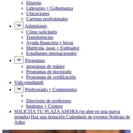
Historia
Liderazgo + Gobernanza
Ubicaciones
Carreras profesionales
Admisiones
Cómo solicitarlo
Transferencias
Ayuda financiera y becas
Matrícula, tasas + Estimador
Estudiantes internacionales
Programas
programas de máster
Programas de doctorado
Programas de certificación
Vida estudiantil
Profesorado + Compromiso
Directorio de profesores
Institutos + Centros
SOLICITA TU PLAZA AHORA
(se abre en una nueva
pestaña)
Haz una donación
Calendario de eventos
Noticias de
Adler