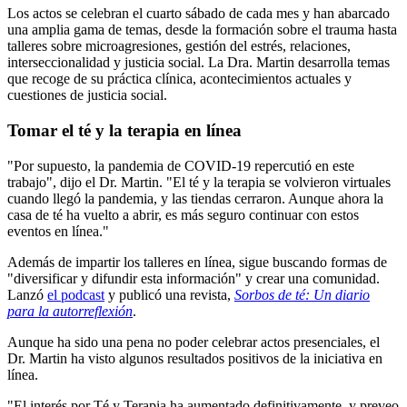
Los actos se celebran el cuarto sábado de cada mes y han abarcado
una amplia gama de temas, desde la formación sobre el trauma hasta
talleres sobre microagresiones, gestión del estrés, relaciones,
interseccionalidad y justicia social. La Dra. Martin desarrolla temas
que recoge de su práctica clínica, acontecimientos actuales y
cuestiones de justicia social.
Tomar el té y la terapia en línea
"Por supuesto, la pandemia de COVID-19 repercutió en este
trabajo", dijo el Dr. Martin. "El té y la terapia se volvieron virtuales
cuando llegó la pandemia, y las tiendas cerraron. Aunque ahora la
casa de té ha vuelto a abrir, es más seguro continuar con estos
eventos en línea."
Además de impartir los talleres en línea, sigue buscando formas de
"diversificar y difundir esta información" y crear una comunidad.
Lanzó
el podcast
y publicó una revista,
Sorbos de té: Un diario
para la autorreflexión
.
Aunque ha sido una pena no poder celebrar actos presenciales, el
Dr. Martin ha visto algunos resultados positivos de la iniciativa en
línea.
"El interés por Té y Terapia ha aumentado definitivamente, y preveo