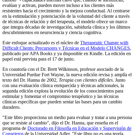
evalúan y activan, pueden mover incluso a los clientes más
resistentes hacia el crecimiento y la mejora conductual. Al centrarse
en la estimulación y potenciación de la voluntad del cliente a través
de técnicas de relación y del terapeuta, el modelo ofrece un marco
que integra décadas de investigación, sabiduría clínica y los últimos
descubrimientos en neurociencia y ciencia cognitiva.
Este enfoque actualizado es el núcleo de
Therapeutic Change with
Difficult Clients: Precursores y Técnicas en el Modelo CHANGES
,
publicado por APA Books y ya disponible en Kindle. La edición en
papel está prevista para el 17 de junio.
En coautoría con el Dr. Brett Wilkinson, profesor asociado de la
Universidad Purdue Fort Wayne, la nueva edición revisa y amplía el
texto del Dr. Hanna de 2002,
Terapia con clientes difíciles
. Junto
con una evaluación clínica enriquecida y técnicas adicionales, la
segunda edición explora la evolución de los conocimientos para
estimular y fomentar el compromiso terapéutico y las técnicas
clínicas específicas que pueden sentar las bases para un cambio
duradero.
"Este libro proporciona un medio para evaluar y tratar a una persona
que se resiste al cambio", dijo el Dr. Hanna, que enseña en el
programa de
Doctorado en Filosofía en Educación y Supervisión de
Consejeros
de la Universidad Adler. "Este libro no es una teoría,