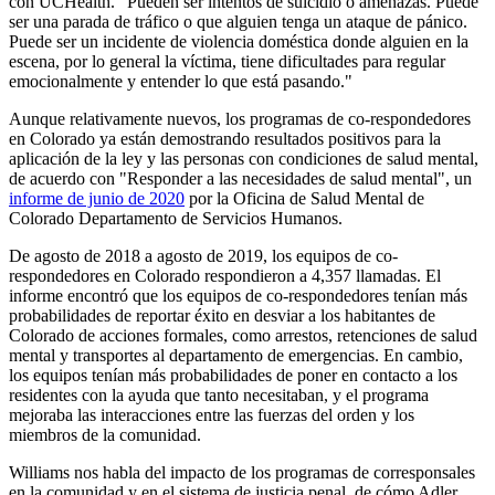
con UCHealth. "Pueden ser intentos de suicidio o amenazas. Puede
ser una parada de tráfico o que alguien tenga un ataque de pánico.
Puede ser un incidente de violencia doméstica donde alguien en la
escena, por lo general la víctima, tiene dificultades para regular
emocionalmente y entender lo que está pasando."
Aunque relativamente nuevos, los programas de co-respondedores
en Colorado ya están demostrando resultados positivos para la
aplicación de la ley y las personas con condiciones de salud mental,
de acuerdo con "Responder a las necesidades de salud mental", un
informe de junio de 2020
por la Oficina de Salud Mental de
Colorado Departamento de Servicios Humanos.
De agosto de 2018 a agosto de 2019, los equipos de co-
respondedores en Colorado respondieron a 4,357 llamadas. El
informe encontró que los equipos de co-respondedores tenían más
probabilidades de reportar éxito en desviar a los habitantes de
Colorado de acciones formales, como arrestos, retenciones de salud
mental y transportes al departamento de emergencias. En cambio,
los equipos tenían más probabilidades de poner en contacto a los
residentes con la ayuda que tanto necesitaban, y el programa
mejoraba las interacciones entre las fuerzas del orden y los
miembros de la comunidad.
Williams nos habla del impacto de los programas de corresponsales
en la comunidad y en el sistema de justicia penal, de cómo Adler