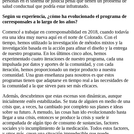
personas en el sistema de justicia penal que tienen un problema de
salud conductual que podría estar infratratado.
Según su experiencia, ¿cómo ha evolucionado el programa de
corresponsales a lo largo de los años?
Comencé a trabajar en corresponsabilidad en 2018, cuando todavía
era una idea muy nueva aquí en el norte de Colorado. Con el
tiempo, hemos utilizado la investigación de métodos mixtos y la
investigación basada en la acción para afinar el diseño y la entrega
de nuestro programa. En los últimos cinco años, hemos
experimentado cuatro iteraciones de nuestro programa, cada una
impulsada por datos y aportes de la comunidad, y con cada
iteración, hemos proporcionado un mejor producto a nuestra
comunidad. Una gran enseñanza para nosotros es que estos
programas tienen que adaptarse en tiempo real a las necesidades de
la comunidad a la que sirven para ser más eficaces.
Además, descubrimos que estas escenas son dinámicas, aunque
inicialmente estén estabilizadas. Se trata de alguien en medio de una
crisis que, a veces, ha cambiado por completo sus planes e ideas
sobre su futuro. A menudo, las cosas han ido evolucionando hasta
llegar a una crisis, entonces se produce la crisis y suele ir
acompañada de algún tipo de consumo de sustancias, factores
sociales y/o incumplimiento de la medicación. Todos estos factores,
y otros más, crean una situación impredecible que puede