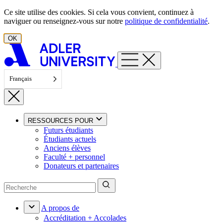
Aller au contenu
Ce site utilise des cookies. Si cela vous convient, continuez à
naviguer ou renseignez-vous sur notre
politique de confidentialité
.
OK
Français
RESSOURCES POUR
Futurs étudiants
Étudiants actuels
Anciens élèves
Faculté + personnel
Donateurs et partenaires
A propos de
Accréditation + Accolades