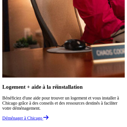
B
V
v
S
Logement + aide à la réinstallation
Bénéficiez d'une aide pour trouver un logement et vous installer à
Chicago grâce à des conseils et des ressources destinés à faciliter
votre déménagement.
Déménager à Chicago