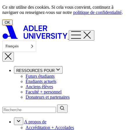
Aller au contenu
Ce site utilise des cookies. Si cela vous convient, continuez à
naviguer ou renseignez-vous sur notre
politique de confidentialité
.
OK
Français
RESSOURCES POUR
Futurs étudiants
Étudiants actuels
Anciens élèves
Faculté + personnel
Donateurs et partenaires
A propos de
Accréditation + Accolades