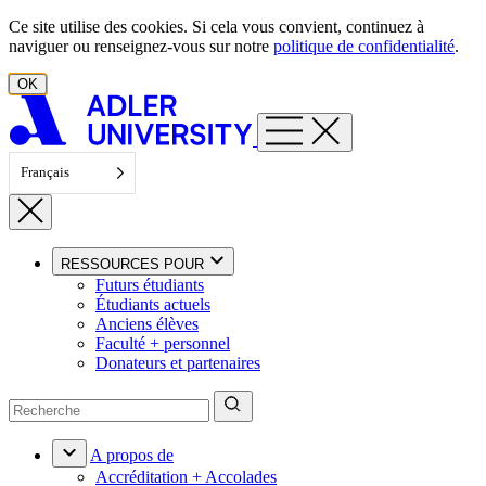
Aller au contenu
Ce site utilise des cookies. Si cela vous convient, continuez à
naviguer ou renseignez-vous sur notre
politique de confidentialité
.
OK
Français
RESSOURCES POUR
Futurs étudiants
Étudiants actuels
Anciens élèves
Faculté + personnel
Donateurs et partenaires
A propos de
Accréditation + Accolades