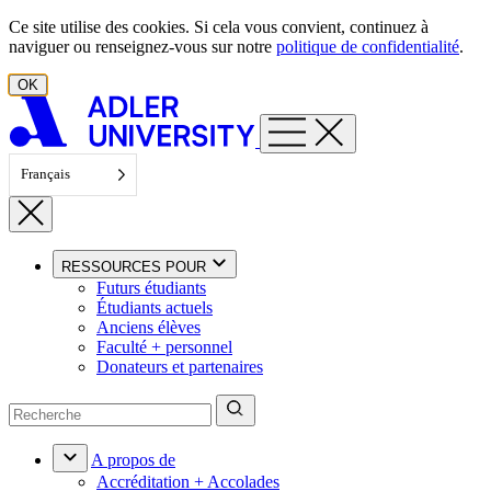
Aller au contenu
Ce site utilise des cookies. Si cela vous convient, continuez à
naviguer ou renseignez-vous sur notre
politique de confidentialité
.
OK
Français
RESSOURCES POUR
Futurs étudiants
Étudiants actuels
Anciens élèves
Faculté + personnel
Donateurs et partenaires
A propos de
Accréditation + Accolades