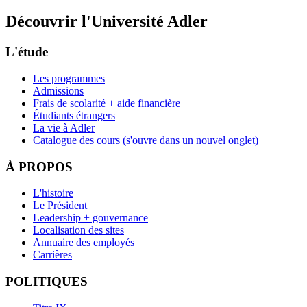
Découvrir l'Université Adler
L'étude
Les programmes
Admissions
Frais de scolarité + aide financière
Étudiants étrangers
La vie à Adler
Catalogue des cours
(s'ouvre dans un nouvel onglet)
À PROPOS
L'histoire
Le Président
Leadership + gouvernance
Localisation des sites
Annuaire des employés
Carrières
POLITIQUES