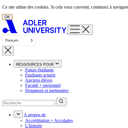
Aller au contenu
Ce site utilise des cookies. Si cela vous convient, continuez à navigu
OK
Français
RESSOURCES POUR
Futurs étudiants
Étudiants actuels
Anciens élèves
Faculté + personnel
Donateurs et partenaires
A propos de
Accréditation + Accolades
L'histoire