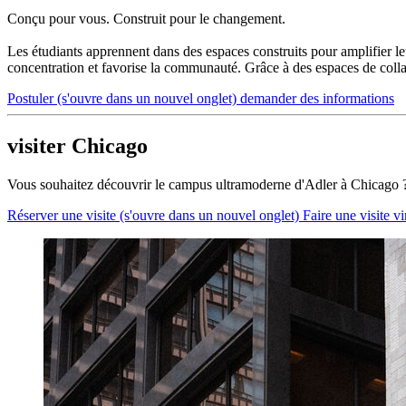
Conçu pour vous. Construit pour le changement.
Les étudiants apprennent dans des espaces construits pour amplifier le
concentration et favorise la communauté. Grâce à des espaces de collab
Postuler
(s'ouvre dans un nouvel onglet)
demander des informations
visiter Chicago
Vous souhaitez découvrir le campus ultramoderne d'Adler à Chicago ? Sit
Réserver une visite
(s'ouvre dans un nouvel onglet)
Faire une visite vi