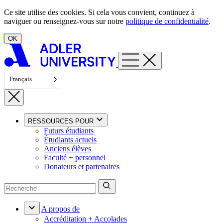
Aller au contenu
Ce site utilise des cookies. Si cela vous convient, continuez à
naviguer ou renseignez-vous sur notre
politique de confidentialité
.
OK
Français
RESSOURCES POUR
Futurs étudiants
Étudiants actuels
Anciens élèves
Faculté + personnel
Donateurs et partenaires
A propos de
Accréditation + Accolades