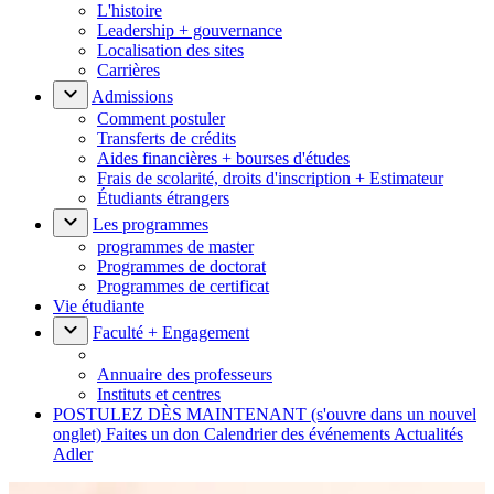
L'histoire
Leadership + gouvernance
Localisation des sites
Carrières
Admissions
Comment postuler
Transferts de crédits
Aides financières + bourses d'études
Frais de scolarité, droits d'inscription + Estimateur
Étudiants étrangers
Les programmes
programmes de master
Programmes de doctorat
Programmes de certificat
Vie étudiante
Faculté + Engagement
Annuaire des professeurs
Instituts et centres
POSTULEZ DÈS MAINTENANT
(s'ouvre dans un nouvel
onglet)
Faites un don
Calendrier des événements
Actualités
Adler