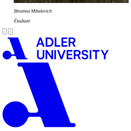
Breanna Mihalovich
Étudiant