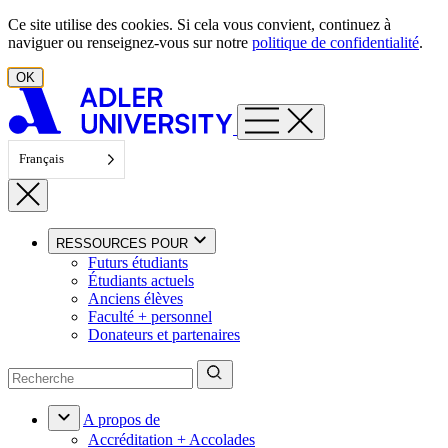
Aller au contenu
Ce site utilise des cookies. Si cela vous convient, continuez à
naviguer ou renseignez-vous sur notre
politique de confidentialité
.
OK
Français
RESSOURCES POUR
Futurs étudiants
Étudiants actuels
Anciens élèves
Faculté + personnel
Donateurs et partenaires
A propos de
Accréditation + Accolades