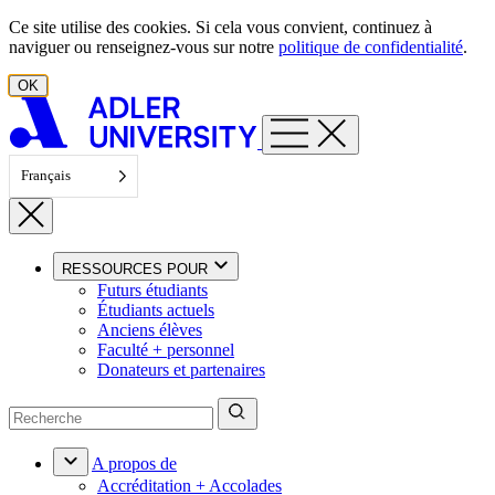
Aller au contenu
Ce site utilise des cookies. Si cela vous convient, continuez à
naviguer ou renseignez-vous sur notre
politique de confidentialité
.
OK
Français
RESSOURCES POUR
Futurs étudiants
Étudiants actuels
Anciens élèves
Faculté + personnel
Donateurs et partenaires
A propos de
Accréditation + Accolades