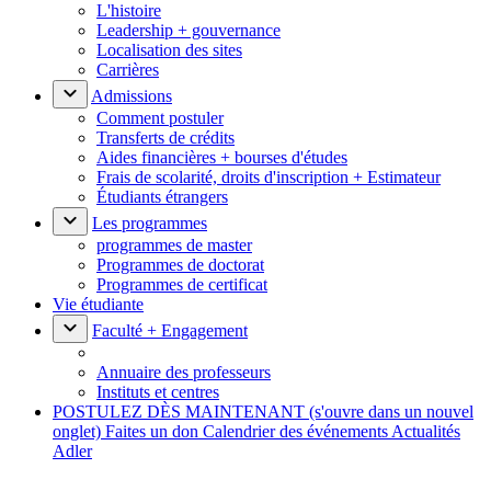
L'histoire
Leadership + gouvernance
Localisation des sites
Carrières
Admissions
Comment postuler
Transferts de crédits
Aides financières + bourses d'études
Frais de scolarité, droits d'inscription + Estimateur
Étudiants étrangers
Les programmes
programmes de master
Programmes de doctorat
Programmes de certificat
Vie étudiante
Faculté + Engagement
Annuaire des professeurs
Instituts et centres
POSTULEZ DÈS MAINTENANT
(s'ouvre dans un nouvel
onglet)
Faites un don
Calendrier des événements
Actualités
Adler