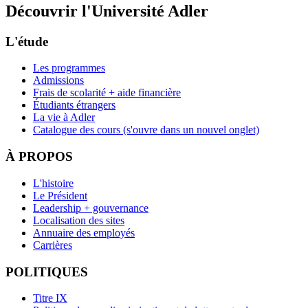
Découvrir l'Université Adler
L'étude
Les programmes
Admissions
Frais de scolarité + aide financière
Étudiants étrangers
La vie à Adler
Catalogue des cours
(s'ouvre dans un nouvel onglet)
À PROPOS
L'histoire
Le Président
Leadership + gouvernance
Localisation des sites
Annuaire des employés
Carrières
POLITIQUES
Titre IX