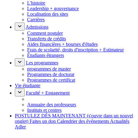
L'histoire
Leadership + gouvernance
Localisation des sites
Carrières
Admissions
Comment postuler
Transferts de crédits
Aides financières + bourses d'études
Frais de scolarité, droits d'inscription + Estimateur
Étudiants étrangers
Les programmes
programmes de master
Programmes de doctorat
Programmes de certificat
Vie étudiante
Faculté + Engagement
Annuaire des professeurs
Instituts et centres
POSTULEZ DÈS MAINTENANT
(s'ouvre dans un nouvel
onglet)
Faites un don
Calendrier des événements
Actualités
Adler