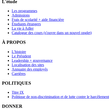
L'étude
Les programmes
Admissions
Frais de scolarité + aide financière
Étudiants étrangers
La vie à Adler
Catalogue des cours
(s'ouvre dans un nouvel onglet)
À PROPOS
L'histoire
Le Président
Leadership + gouvernance
Localisation des sites
Annuaire des employés
Carrières
POLITIQUES
Titre IX
Politique de non-discrimination et de lutte contre le harcèlement
DONNER