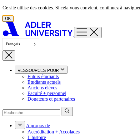
Aller au contenu
Ce site utilise des cookies. Si cela vous convient, continuez à navigu
OK
Français
RESSOURCES POUR
Futurs étudiants
Étudiants actuels
Anciens élèves
Faculté + personnel
Donateurs et partenaires
A propos de
Accréditation + Accolades
L'histoire