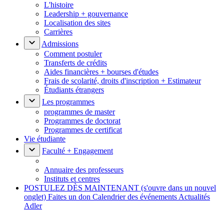
L'histoire
Leadership + gouvernance
Localisation des sites
Carrières
Admissions
Comment postuler
Transferts de crédits
Aides financières + bourses d'études
Frais de scolarité, droits d'inscription + Estimateur
Étudiants étrangers
Les programmes
programmes de master
Programmes de doctorat
Programmes de certificat
Vie étudiante
Faculté + Engagement
Annuaire des professeurs
Instituts et centres
POSTULEZ DÈS MAINTENANT
(s'ouvre dans un nouvel
onglet)
Faites un don
Calendrier des événements
Actualités
Adler