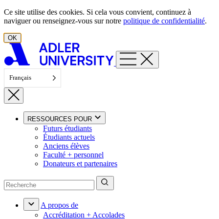
Aller au contenu
Ce site utilise des cookies. Si cela vous convient, continuez à
naviguer ou renseignez-vous sur notre
politique de confidentialité
.
OK
Français
RESSOURCES POUR
Futurs étudiants
Étudiants actuels
Anciens élèves
Faculté + personnel
Donateurs et partenaires
A propos de
Accréditation + Accolades