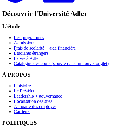
Découvrir l'Université Adler
L'étude
Les programmes
Admissions
Frais de scolarité + aide financière
Étudiants étrangers
La vie à Adler
Catalogue des cours
(s'ouvre dans un nouvel onglet)
À PROPOS
L'histoire
Le Président
Leadership + gouvernance
Localisation des sites
Annuaire des employés
Carrières
POLITIQUES