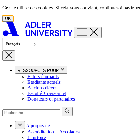
Aller au contenu
Ce site utilise des cookies. Si cela vous convient, continuez à navigu
OK
Français
RESSOURCES POUR
Futurs étudiants
Étudiants actuels
Anciens élèves
Faculté + personnel
Donateurs et partenaires
A propos de
Accréditation + Accolades
L'histoire