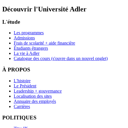
Découvrir l'Université Adler
L'étude
Les programmes
Admissions
Frais de scolarité + aide financière
Étudiants étrangers
La vie à Adler
Catalogue des cours
(s'ouvre dans un nouvel onglet)
À PROPOS
L'histoire
Le Président
Leadership + gouvernance
Localisation des sites
Annuaire des employés
Carrières
POLITIQUES