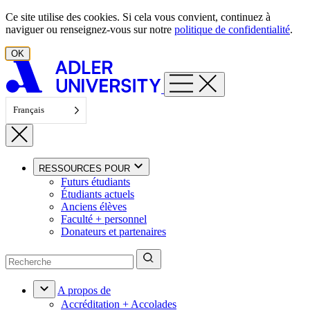
Aller au contenu
Ce site utilise des cookies. Si cela vous convient, continuez à
naviguer ou renseignez-vous sur notre
politique de confidentialité
.
OK
Français
RESSOURCES POUR
Futurs étudiants
Étudiants actuels
Anciens élèves
Faculté + personnel
Donateurs et partenaires
A propos de
Accréditation + Accolades