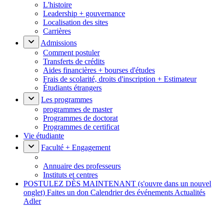
L'histoire
Leadership + gouvernance
Localisation des sites
Carrières
Admissions
Comment postuler
Transferts de crédits
Aides financières + bourses d'études
Frais de scolarité, droits d'inscription + Estimateur
Étudiants étrangers
Les programmes
programmes de master
Programmes de doctorat
Programmes de certificat
Vie étudiante
Faculté + Engagement
Annuaire des professeurs
Instituts et centres
POSTULEZ DÈS MAINTENANT
(s'ouvre dans un nouvel
onglet)
Faites un don
Calendrier des événements
Actualités
Adler