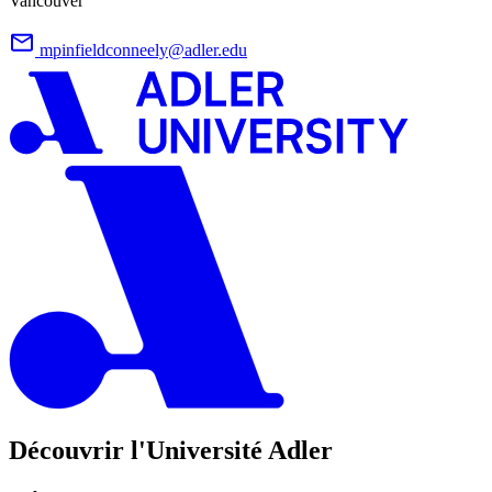
Vancouver
mpinfieldconneely@adler.edu
Découvrir l'Université Adler