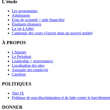
L'étude
Les programmes
Admissions
Frais de scolarité + aide financière
Étudiants étrangers
La vie à Adler
Catalogue des cours
(s'ouvre dans un nouvel onglet)
À PROPOS
L'histoire
Le Président
Leadership + gouvernance
Localisation des sites
Annuaire des employés
Carrières
POLITIQUES
Titre IX
Politique de non-discrimination et de lutte contre le harcèlement
DONNER