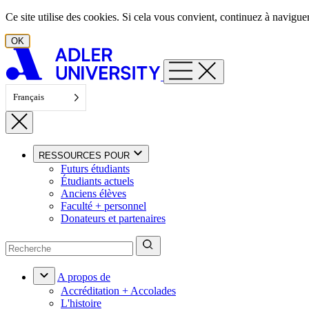
Aller au contenu
Ce site utilise des cookies. Si cela vous convient, continuez à navigu
OK
Français
RESSOURCES POUR
Futurs étudiants
Étudiants actuels
Anciens élèves
Faculté + personnel
Donateurs et partenaires
A propos de
Accréditation + Accolades
L'histoire