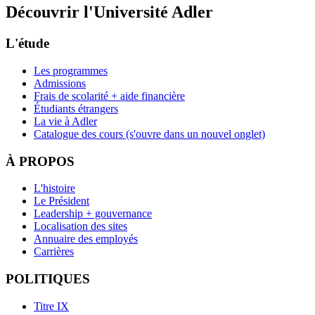
Découvrir l'Université Adler
L'étude
Les programmes
Admissions
Frais de scolarité + aide financière
Étudiants étrangers
La vie à Adler
Catalogue des cours
(s'ouvre dans un nouvel onglet)
À PROPOS
L'histoire
Le Président
Leadership + gouvernance
Localisation des sites
Annuaire des employés
Carrières
POLITIQUES
Titre IX