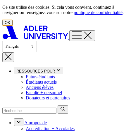
Aller au contenu
Ce site utilise des cookies. Si cela vous convient, continuez à
naviguer ou renseignez-vous sur notre
politique de confidentialité
.
OK
Français
RESSOURCES POUR
Futurs étudiants
Étudiants actuels
Anciens élèves
Faculté + personnel
Donateurs et partenaires
A propos de
Accréditation + Accolades