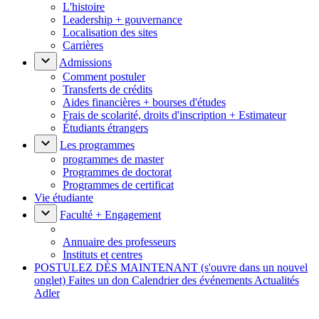
L'histoire
Leadership + gouvernance
Localisation des sites
Carrières
Admissions
Comment postuler
Transferts de crédits
Aides financières + bourses d'études
Frais de scolarité, droits d'inscription + Estimateur
Étudiants étrangers
Les programmes
programmes de master
Programmes de doctorat
Programmes de certificat
Vie étudiante
Faculté + Engagement
Annuaire des professeurs
Instituts et centres
POSTULEZ DÈS MAINTENANT
(s'ouvre dans un nouvel
onglet)
Faites un don
Calendrier des événements
Actualités
Adler