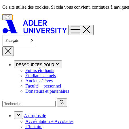
Aller au contenu
Ce site utilise des cookies. Si cela vous convient, continuez à navigu
OK
Français
RESSOURCES POUR
Futurs étudiants
Étudiants actuels
Anciens élèves
Faculté + personnel
Donateurs et partenaires
A propos de
Accréditation + Accolades
L'histoire