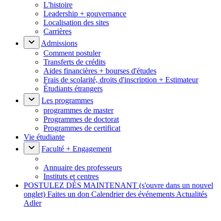
L'histoire
Leadership + gouvernance
Localisation des sites
Carrières
Admissions
Comment postuler
Transferts de crédits
Aides financières + bourses d'études
Frais de scolarité, droits d'inscription + Estimateur
Étudiants étrangers
Les programmes
programmes de master
Programmes de doctorat
Programmes de certificat
Vie étudiante
Faculté + Engagement
Annuaire des professeurs
Instituts et centres
POSTULEZ DÈS MAINTENANT
(s'ouvre dans un nouvel
onglet)
Faites un don
Calendrier des événements
Actualités
Adler