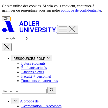
Aller au contenu
Ce site utilise des cookies. Si cela vous convient, continuez à
naviguer ou renseignez-vous sur notre
politique de confidentialité
.
OK
Français
RESSOURCES POUR
Futurs étudiants
Étudiants actuels
Anciens élèves
Faculté + personnel
Donateurs et partenaires
A propos de
Accréditation + Accolades