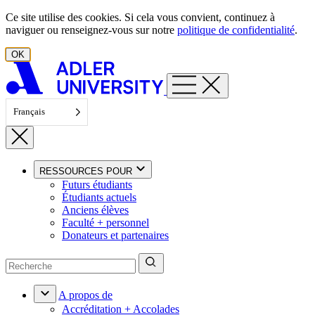
Aller au contenu
Ce site utilise des cookies. Si cela vous convient, continuez à
naviguer ou renseignez-vous sur notre
politique de confidentialité
.
OK
Français
RESSOURCES POUR
Futurs étudiants
Étudiants actuels
Anciens élèves
Faculté + personnel
Donateurs et partenaires
A propos de
Accréditation + Accolades