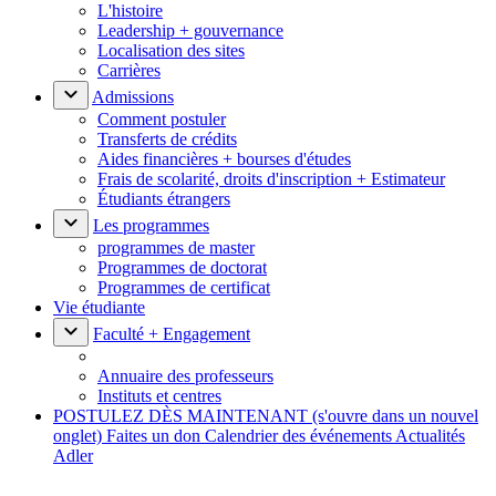
L'histoire
Leadership + gouvernance
Localisation des sites
Carrières
Admissions
Comment postuler
Transferts de crédits
Aides financières + bourses d'études
Frais de scolarité, droits d'inscription + Estimateur
Étudiants étrangers
Les programmes
programmes de master
Programmes de doctorat
Programmes de certificat
Vie étudiante
Faculté + Engagement
Annuaire des professeurs
Instituts et centres
POSTULEZ DÈS MAINTENANT
(s'ouvre dans un nouvel
onglet)
Faites un don
Calendrier des événements
Actualités
Adler