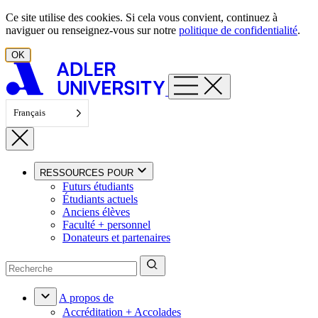
Aller au contenu
Ce site utilise des cookies. Si cela vous convient, continuez à
naviguer ou renseignez-vous sur notre
politique de confidentialité
.
OK
Français
RESSOURCES POUR
Futurs étudiants
Étudiants actuels
Anciens élèves
Faculté + personnel
Donateurs et partenaires
A propos de
Accréditation + Accolades