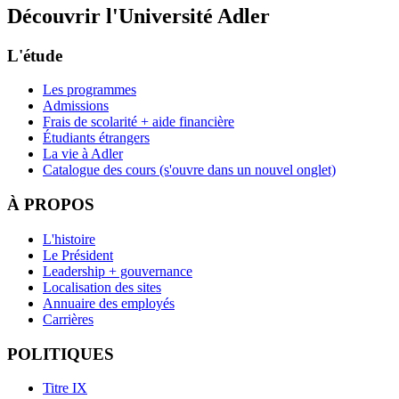
Découvrir l'Université Adler
L'étude
Les programmes
Admissions
Frais de scolarité + aide financière
Étudiants étrangers
La vie à Adler
Catalogue des cours
(s'ouvre dans un nouvel onglet)
À PROPOS
L'histoire
Le Président
Leadership + gouvernance
Localisation des sites
Annuaire des employés
Carrières
POLITIQUES
Titre IX