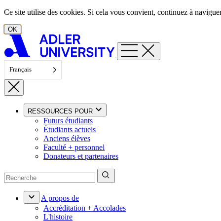
Aller au contenu
Ce site utilise des cookies. Si cela vous convient, continuez à navigu
OK
Français
RESSOURCES POUR
Futurs étudiants
Étudiants actuels
Anciens élèves
Faculté + personnel
Donateurs et partenaires
A propos de
Accréditation + Accolades
L'histoire