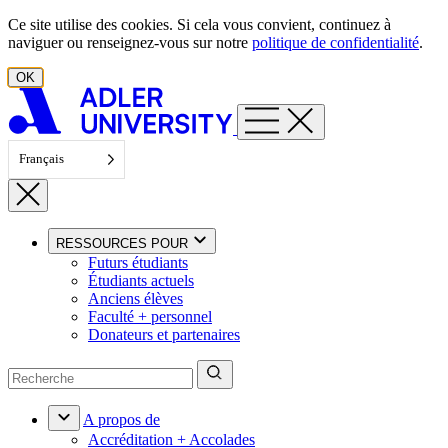
Aller au contenu
Ce site utilise des cookies. Si cela vous convient, continuez à
naviguer ou renseignez-vous sur notre
politique de confidentialité
.
OK
Français
RESSOURCES POUR
Futurs étudiants
Étudiants actuels
Anciens élèves
Faculté + personnel
Donateurs et partenaires
A propos de
Accréditation + Accolades