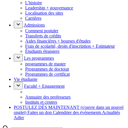
L'histoire
Leadership + gouvernance
Localisation des sites
Carrières
Admissions
Comment postuler
Transferts de crédits
Aides financières + bourses d'études
Frais de scolarité, droits d'inscription + Estimateur
Étudiants étrangers
Les programmes
programmes de master
Programmes de doctorat
Programmes de certificat
Vie étudiante
Faculté + Engagement
Annuaire des professeurs
Instituts et centres
POSTULEZ DÈS MAINTENANT
(s'ouvre dans un nouvel
onglet)
Faites un don
Calendrier des événements
Actualités
Adler