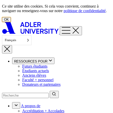
Aller au contenu
Ce site utilise des cookies. Si cela vous convient, continuez à
naviguer ou renseignez-vous sur notre
politique de confidentialité
.
OK
Français
RESSOURCES POUR
Futurs étudiants
Étudiants actuels
Anciens élèves
Faculté + personnel
Donateurs et partenaires
A propos de
Accréditation + Accolades