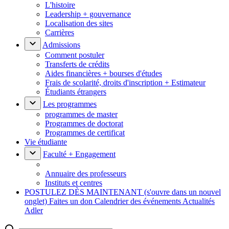
L'histoire
Leadership + gouvernance
Localisation des sites
Carrières
Admissions
Comment postuler
Transferts de crédits
Aides financières + bourses d'études
Frais de scolarité, droits d'inscription + Estimateur
Étudiants étrangers
Les programmes
programmes de master
Programmes de doctorat
Programmes de certificat
Vie étudiante
Faculté + Engagement
Annuaire des professeurs
Instituts et centres
POSTULEZ DÈS MAINTENANT
(s'ouvre dans un nouvel
onglet)
Faites un don
Calendrier des événements
Actualités
Adler