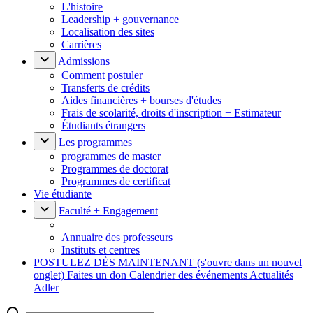
L'histoire
Leadership + gouvernance
Localisation des sites
Carrières
Admissions
Comment postuler
Transferts de crédits
Aides financières + bourses d'études
Frais de scolarité, droits d'inscription + Estimateur
Étudiants étrangers
Les programmes
programmes de master
Programmes de doctorat
Programmes de certificat
Vie étudiante
Faculté + Engagement
Annuaire des professeurs
Instituts et centres
POSTULEZ DÈS MAINTENANT
(s'ouvre dans un nouvel
onglet)
Faites un don
Calendrier des événements
Actualités
Adler