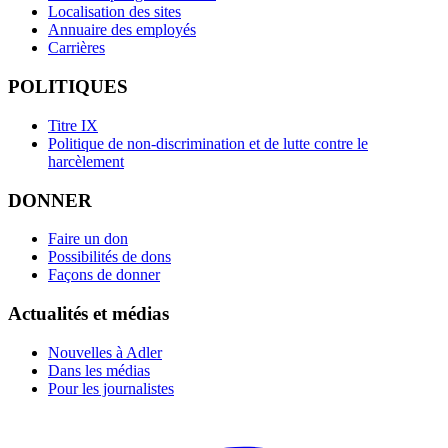
Localisation des sites
Annuaire des employés
Carrières
POLITIQUES
Titre IX
Politique de non-discrimination et de lutte contre le
harcèlement
DONNER
Faire un don
Possibilités de dons
Façons de donner
Actualités et médias
Nouvelles à Adler
Dans les médias
Pour les journalistes