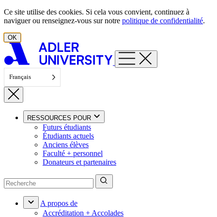
Aller au contenu
Ce site utilise des cookies. Si cela vous convient, continuez à
naviguer ou renseignez-vous sur notre
politique de confidentialité
.
OK
Français
RESSOURCES POUR
Futurs étudiants
Étudiants actuels
Anciens élèves
Faculté + personnel
Donateurs et partenaires
A propos de
Accréditation + Accolades