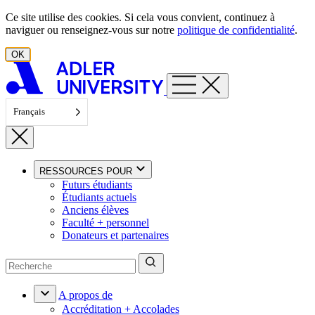
Aller au contenu
Ce site utilise des cookies. Si cela vous convient, continuez à
naviguer ou renseignez-vous sur notre
politique de confidentialité
.
OK
Français
RESSOURCES POUR
Futurs étudiants
Étudiants actuels
Anciens élèves
Faculté + personnel
Donateurs et partenaires
A propos de
Accréditation + Accolades