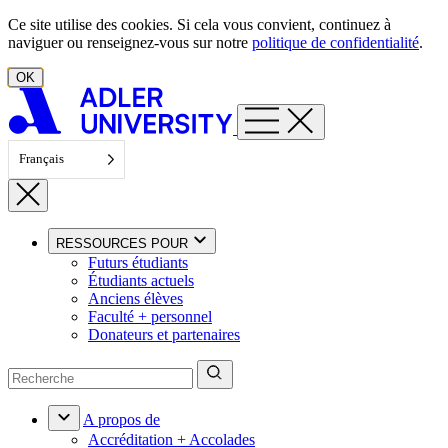
Aller au contenu
Ce site utilise des cookies. Si cela vous convient, continuez à
naviguer ou renseignez-vous sur notre
politique de confidentialité
.
OK
Français
RESSOURCES POUR
Futurs étudiants
Étudiants actuels
Anciens élèves
Faculté + personnel
Donateurs et partenaires
A propos de
Accréditation + Accolades