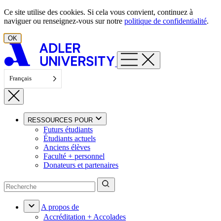
Aller au contenu
Ce site utilise des cookies. Si cela vous convient, continuez à
naviguer ou renseignez-vous sur notre
politique de confidentialité
.
OK
Français
RESSOURCES POUR
Futurs étudiants
Étudiants actuels
Anciens élèves
Faculté + personnel
Donateurs et partenaires
A propos de
Accréditation + Accolades