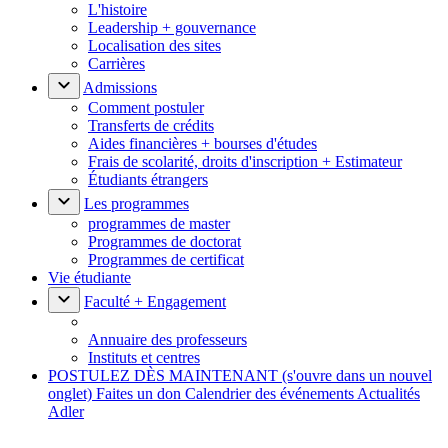
L'histoire
Leadership + gouvernance
Localisation des sites
Carrières
Admissions
Comment postuler
Transferts de crédits
Aides financières + bourses d'études
Frais de scolarité, droits d'inscription + Estimateur
Étudiants étrangers
Les programmes
programmes de master
Programmes de doctorat
Programmes de certificat
Vie étudiante
Faculté + Engagement
Annuaire des professeurs
Instituts et centres
POSTULEZ DÈS MAINTENANT
(s'ouvre dans un nouvel
onglet)
Faites un don
Calendrier des événements
Actualités
Adler